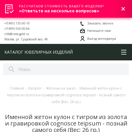
РАССЧИТАЕМ СТОИМОСТЬ ВАШЕГО ИЗДЕЛИЯ?
0
«Ответьте на несколько вопросов»
+7(495) 135-00-10
Заказать звонок
+7(499) 550-00-66
Напишите нам
info@nota-gold.ru
Выезд менеджера
Москва, ул. Сущевский вал, 49
КАТАЛОГ ЮВЕЛИРНЫХ ИЗДЕЛИЙ
Главная
-
Каталог
-
Жетоны на заказ
-
Именной жетон кулон с
тигром из золота и гравировкой сognosce teipsum - познай самого
себя (Вес: 26 гр.)
Именной жетон кулон с тигром из золота
и гравировкой сognosce teipsum - познай
самого себя (Вес: 26 гр.)