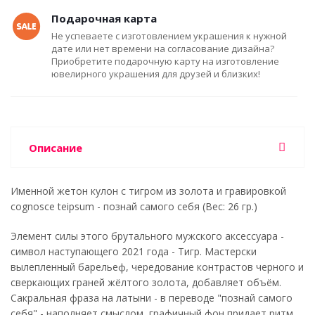
Подарочная карта
Не успеваете с изготовлением украшения к нужной
дате или нет времени на согласование дизайна?
Приобретите подарочную карту на изготовление
ювелирного украшения для друзей и близких!
Описание
Именной жетон кулон с тигром из золота и гравировкой
сognosce teipsum - познай самого себя (Вес: 26 гр.)
Элемент силы этого брутального мужского аксессуара -
символ наступающего 2021 года - Тигр. Мастерски
вылепленный барельеф, чередование контрастов черного и
сверкающих граней жёлтого золота, добавляет объём.
Сакральная фраза на латыни - в переводе "познай самого
себя" - наполняет смыслом, графичный фон придает ритм.