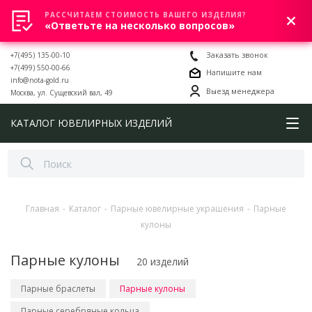
РАССЧИТАЕМ СТОИМОСТЬ ВАШЕГО ИЗДЕЛИЯ?
0
«Ответьте на несколько вопросов»
+7(495) 135-00-10
Заказать звонок
+7(499) 550-00-66
Напишите нам
info@nota-gold.ru
Выезд менеджера
Москва, ул. Сущевский вал, 49
КАТАЛОГ ЮВЕЛИРНЫХ ИЗДЕЛИЙ
Главная
-
Каталог
-
Парные ювелирные украшения
-
Парные
кулоны
Парные кулоны
20 изделий
Парные браслеты
Парные кулоны
Парные серебряные кольца