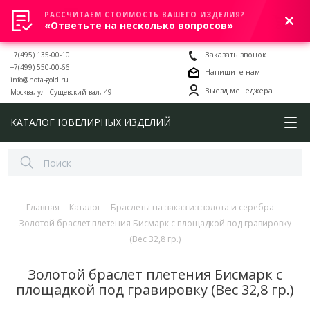
РАССЧИТАЕМ СТОИМОСТЬ ВАШЕГО ИЗДЕЛИЯ?
0
«Ответьте на несколько вопросов»
+7(495) 135-00-10
Заказать звонок
+7(499) 550-00-66
Напишите нам
info@nota-gold.ru
Выезд менеджера
Москва, ул. Сущевский вал, 49
КАТАЛОГ ЮВЕЛИРНЫХ ИЗДЕЛИЙ
Главная
-
Каталог
-
Браслеты на заказ из золота и серебра
-
Золотой браслет плетения Бисмарк с площадкой под гравировку
(Вес 32,8 гр.)
Золотой браслет плетения Бисмарк с
площадкой под гравировку (Вес 32,8 гр.)