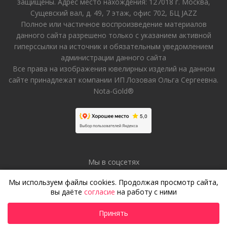
защищены. Адрес место нахождения: 127018 г. Москва,
Сущевский вал, д. 49, 7 этаж, офис 702, БЦ JAZZ
Полное или частичное воспроизведение материалов
данного сайта разрешено только с указанием активной
гиперссылки на источник и обязательным уведомлением
администрации данного сайта
Все права на изображения ювелирных изделий на данном
сайте принадлежат компании ИП Лозовая Ольга Сергеевна.
Nota-Gold®
Мы в соцсетях
Мы используем файлы cookies. Продолжая просмотр сайта,
вы даёте
согласие
на работу с ними
Принять