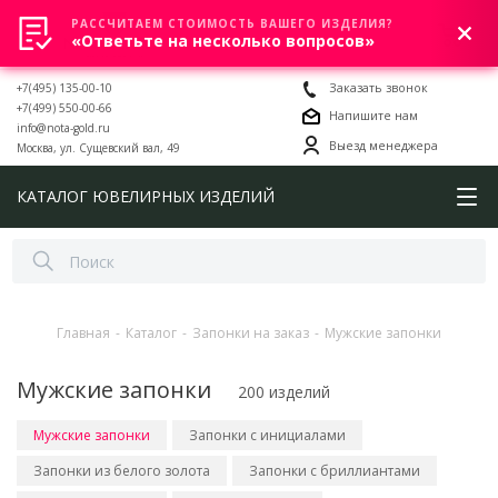
РАССЧИТАЕМ СТОИМОСТЬ ВАШЕГО ИЗДЕЛИЯ?
0
«Ответьте на несколько вопросов»
+7(495) 135-00-10
Заказать звонок
+7(499) 550-00-66
Напишите нам
info@nota-gold.ru
Выезд менеджера
Москва, ул. Сущевский вал, 49
КАТАЛОГ ЮВЕЛИРНЫХ ИЗДЕЛИЙ
Главная
-
Каталог
-
Запонки на заказ
-
Мужские запонки
Мужские запонки
200 изделий
Мужские запонки
Запонки с инициалами
Запонки из белого золота
Запонки с бриллиантами