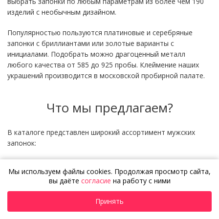
выбрать запонки по любым параметрам из более чем 190
изделий с необычным дизайном.
Популярностью пользуются платиновые и серебряные
запонки с бриллиантами или золотые варианты с
инициалами. Подобрать можно драгоценный металл
любого качества от 585 до 925 пробы. Клеймение наших
украшений производится в московской пробирной палате.
Что мы предлагаем?
В каталоге представлен широкий ассортимент мужских
запонок:
с монограммой;
Мы используем файлы cookies. Продолжая просмотр сайта,
фамильным гербом;
вы даёте
согласие
на работу с ними
с инициалами;
Принять
драгоценными камнями;
с эмалью;