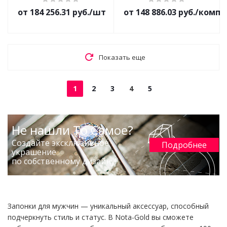
от 184 256.31 руб./шт
от 148 886.03 руб./комп
Показать еще
1
2
3
4
5
Не нашли То Самое?
Создайте эксклюзивное
Подробнее
украшение
по собственному дизайну!
Запонки для мужчин — уникальный аксессуар, способный
подчеркнуть стиль и статус. В Nota-Gold вы сможете