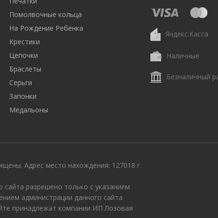
Печатки
Помолвочные кольца
На Рождение Ребенка
Яндекс.Касса
Крестики
Цепочки
Наличные
Браслеты
Безналичный р
Серьги
Запонки
Медальоны
щены. Адрес место нахождения: 127018 г.
 сайта разрешено только с указанием
ением администрации данного сайта
айте принадлежат компании ИП Лозовая