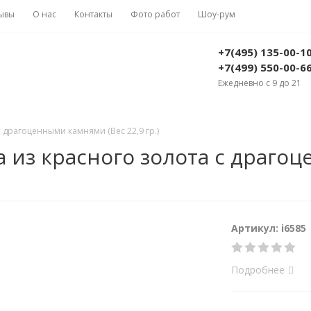
ывы
О нас
Контакты
Фото работ
Шоу-рум
+7(495) 135-00-1
+7(499) 550-00-6
Ежедневно с 9 до 21
 драгоценными камнями (Вес 22,9 гр.)
 из красного золота с драгоц
Артикул: i6585
Подробнее