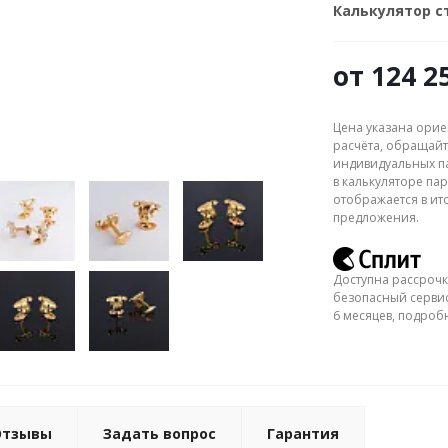
Калькулятор 
от
124 2
Цена указана орие
расчёта, обращайт
индивидуальных па
в калькуляторе пар
отображается в ит
предложения.
Доступна рассрочк
безопасный сервис
6 месяцев, подро
Отзывы
Задать вопрос
Гарантия