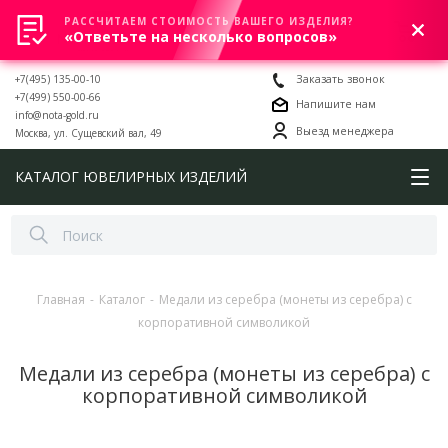
РАССЧИТАЕМ СТОИМОСТЬ ВАШЕГО ИЗДЕЛИЯ?
0
«Ответьте на несколько вопросов»
+7(495) 135-00-10
Заказать звонок
+7(499) 550-00-66
Напишите нам
info@nota-gold.ru
Выезд менеджера
Москва, ул. Сущевский вал, 49
КАТАЛОГ ЮВЕЛИРНЫХ ИЗДЕЛИЙ
Главная
-
Каталог
-
Медали из серебра (монеты из серебра) с
корпоративной символикой
Медали из серебра (монеты из серебра) с
корпоративной символикой