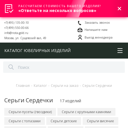
РАССЧИТАЕМ СТОИМОСТЬ ВАШЕГО ИЗДЕЛИЯ?
0
«Ответьте на несколько вопросов»
+7(495) 135-00-10
Заказать звонок
+7(499) 550-00-66
Напишите нам
info@nota-gold.ru
Выезд менеджера
Москва, ул. Сущевский вал, 49
КАТАЛОГ ЮВЕЛИРНЫХ ИЗДЕЛИЙ
Главная
-
Каталог
-
Серьги на заказ
-
Серьги Сердечки
Серьги Сердечки
17 изделий
Серьги-пусеты (гвоздики)
Серьги с крупными камнями
Серьги с топазами
Серьги детские
Серьги висячие