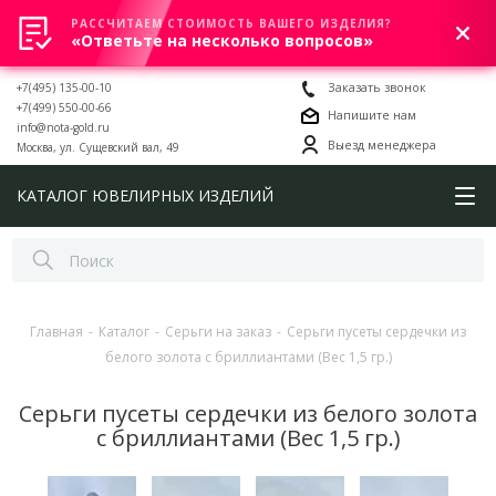
РАССЧИТАЕМ СТОИМОСТЬ ВАШЕГО ИЗДЕЛИЯ?
0
«Ответьте на несколько вопросов»
+7(495) 135-00-10
Заказать звонок
+7(499) 550-00-66
Напишите нам
info@nota-gold.ru
Выезд менеджера
Москва, ул. Сущевский вал, 49
КАТАЛОГ ЮВЕЛИРНЫХ ИЗДЕЛИЙ
Главная
-
Каталог
-
Серьги на заказ
-
Серьги пусеты сердечки из
белого золота с бриллиантами (Вес 1,5 гр.)
Серьги пусеты сердечки из белого золота
с бриллиантами (Вес 1,5 гр.)