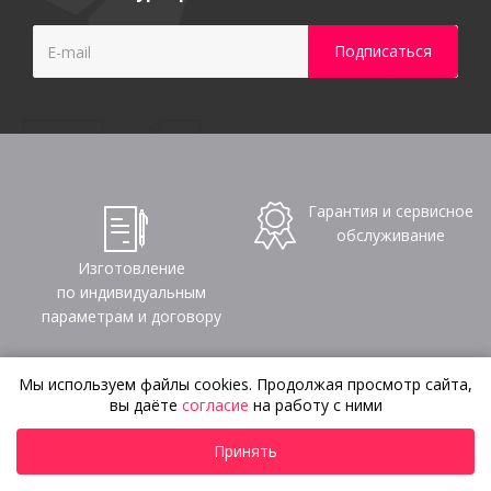
Гарантия и сервисное
обслуживание
Изготовление
по индивидуальным
параметрам и договору
Мы используем файлы cookies. Продолжая просмотр сайта,
вы даёте
согласие
на работу с ними
Сроки от 2-4 недель,
Создаем 3D-дизайн с
Принять
есть срочное
нуля,
изготовление
по каталогу, эскизу или