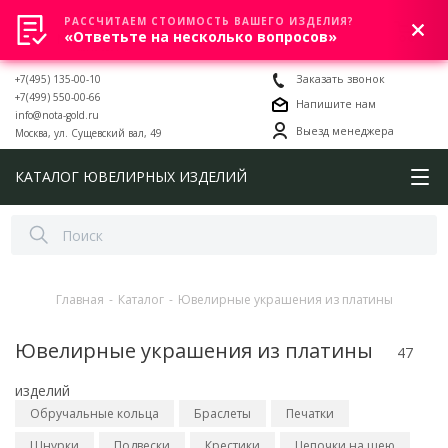
РАССЧИТАЕМ СТОИМОСТЬ ВАШЕГО ИЗДЕЛИЯ?
0
«Ответьте на несколько вопросов»
+7(495) 135-00-10
Заказать звонок
+7(499) 550-00-66
Напишите нам
info@nota-gold.ru
Выезд менеджера
Москва, ул. Сущевский вал, 49
КАТАЛОГ ЮВЕЛИРНЫХ ИЗДЕЛИЙ
Главная
-
Каталог
-
Ювелирные украшения из платины
Ювелирные украшения из платины
47
изделий
Обручальные кольца
Браслеты
Печатки
Шнурки
Подвески
Крестики
Цепочки на шею