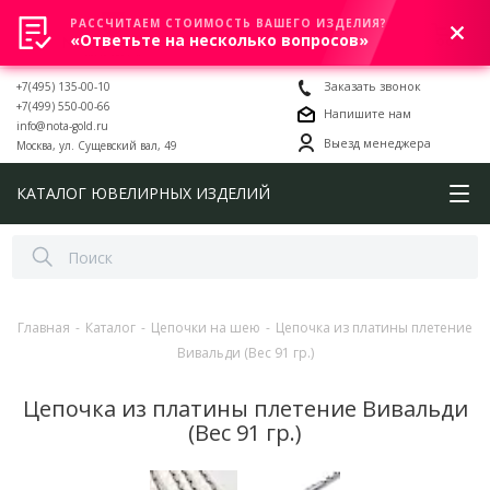
РАССЧИТАЕМ СТОИМОСТЬ ВАШЕГО ИЗДЕЛИЯ?
0
«Ответьте на несколько вопросов»
+7(495) 135-00-10
Заказать звонок
+7(499) 550-00-66
Напишите нам
info@nota-gold.ru
Выезд менеджера
Москва, ул. Сущевский вал, 49
КАТАЛОГ ЮВЕЛИРНЫХ ИЗДЕЛИЙ
Главная
-
Каталог
-
Цепочки на шею
-
Цепочка из платины плетение
Вивальди (Вес 91 гр.)
Цепочка из платины плетение Вивальди
(Вес 91 гр.)