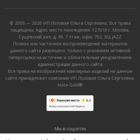
© 2009 — 2026 ИП Лозовая Ольга Сергеевна, Все права
защищены. Адрес место нахождения: 127018 г. Москва,
Сущевский вал, д. 49, 7 этаж, офис 702, БЦ JAZZ
Полное или частичное воспроизведение материалов
данного сайта разрешено только с указанием активной
гиперссылки на источник и обязательным уведомлением
администрации данного сайта
Все права на изображения ювелирных изделий на данном
сайте принадлежат компании ИП Лозовая Ольга Сергеевна.
Nota-Gold®
Мы в соцсетях