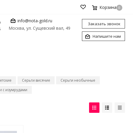
Корзина
0
info@nota-gold.ru
0
Заказать звонок
Москва, ул. Сущевский вал, 49
6
Напишите нам
етские
Серьги висячие
Серьги необычные
и с изумрудами