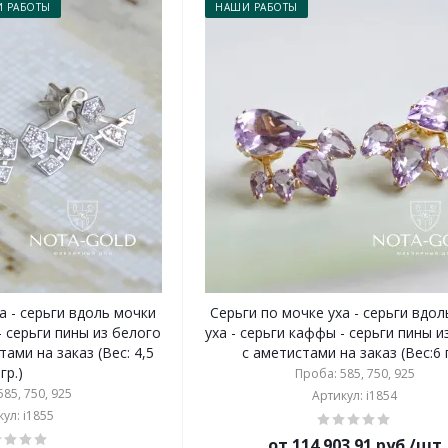
 РАБОТЫ
НАШИ РАБОТЫ
а - серьги вдоль мочки
Серьги по мочке уха - серьги вдо
- серьги пины из белого
уха - серьги каффы - серьги пины и
ами на заказ (Вес: 4,5
с аметистами на заказ (Вес:6 г
гр.)
Проба: 585, 750, 925
85, 750, 925
Артикул: i1854
ул: i1855
от 114 903.91 руб./шт