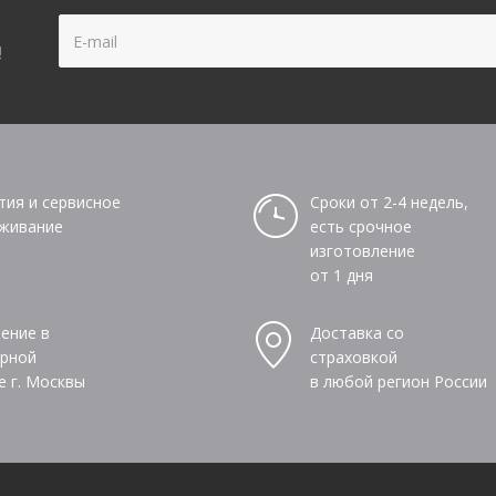
!
тия и сервисное
Сроки от 2-4 недель,
живание
есть срочное
изготовление
от 1 дня
ение в
Доставка со
рной
страховкой
е г. Москвы
в любой регион России