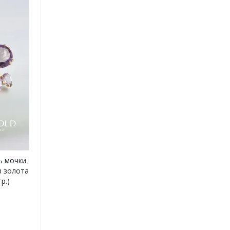
ль мочки
з золота
р.)