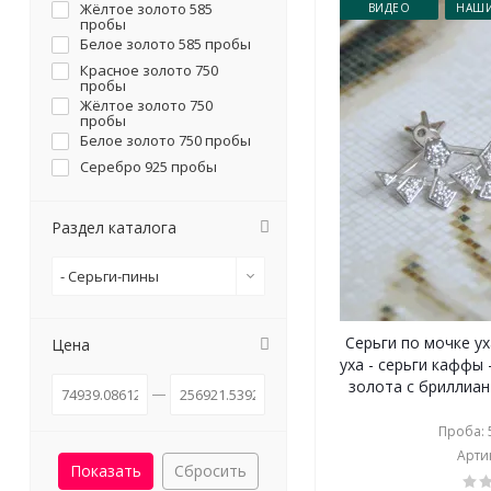
Жёлтое золото 585
ВИДЕО
НАШИ
пробы
Белое золото 585 пробы
Красное золото 750
пробы
Жёлтое золото 750
пробы
Белое золото 750 пробы
Серебро 925 пробы
Раздел каталога
- Серьги-пины
Серьги по мочке ух
Цена
уха - серьги каффы 
золота с бриллиант
Проба: 5
Артик
Сбросить