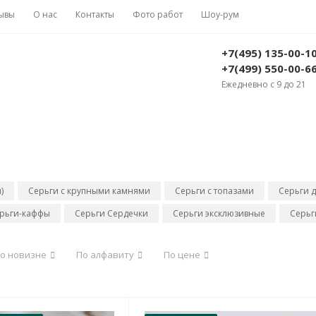
ывы
О нас
Контакты
Фото работ
Шоу-рум
+7(495) 135-00-1
+7(499) 550-00-6
Ежедневно с 9 до 21
)
Серьги с крупными камнями
Серьги с топазами
Серьги д
рьги-каффы
Серьги Сердечки
Серьги эксклюзивные
Серьг
о новизне
По алфавиту
По цене