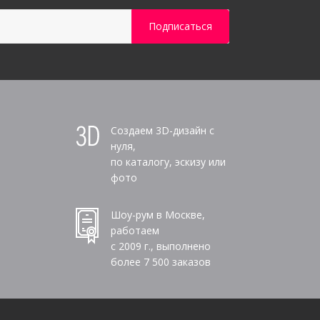
Создаем 3D-дизайн с
нуля,
по каталогу, эскизу или
фото
Шоу-рум в Москве,
работаем
с 2009 г., выполнено
более
7 500
заказов