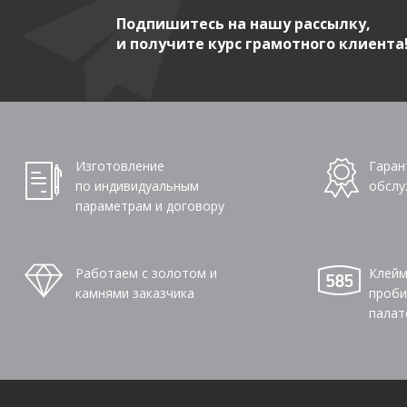
Подпишитесь на нашу рассылку,
и получите курс грамотного клиента
Изготовление
Гаран
по индивидуальным
обслу
параметрам и договору
Работаем с золотом и
Клейм
камнями заказчика
проби
палат