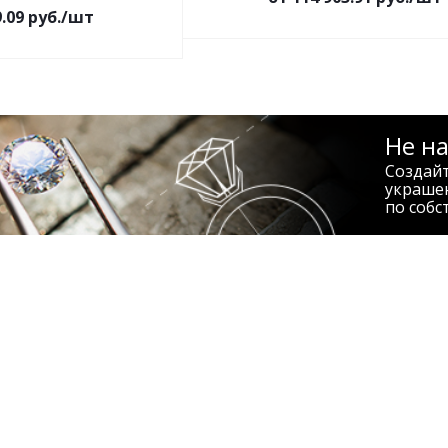
9.09 руб./шт
Не н
Создай
украше
по собс