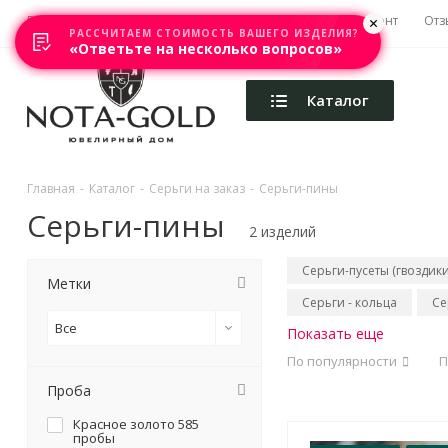
Главная
Акции
Каталоги
Изготовление
Ремонт
Отз
РАССЧИТАЕМ СТОИМОСТЬ ВАШЕГО ИЗДЕЛИЯ?
«Ответьте на несколько вопросов»
Каталог
Главная
-
Каталог
-
Серьги на заказ
-
Серьги-пины
Серьги-пины
2 изделий
Серьги-пусеты (гвоздики
Метки
Серьги - кольца
Се
Все
Показать еще
По популярности
П
Проба
Красное золото 585
пробы