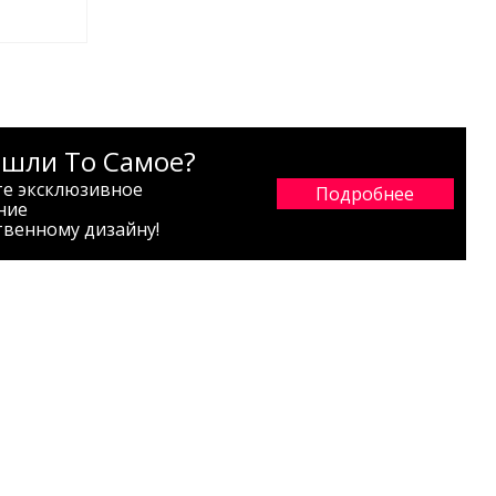
ашли То Самое?
те эксклюзивное
Подробнее
ние
твенному дизайну!