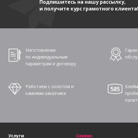
Подпишитесь на нашу рассылку,
и получите курс грамотного клиента
Изготовление
Гаран
по индивидуальным
обслу
параметрам и договору
Работаем с золотом и
Клейм
камнями заказчика
проби
палат
Услуги
Сервис