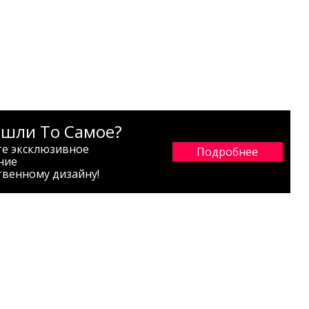
ашли То Самое?
те эксклюзивное
Подробнее
ние
твенному дизайну!