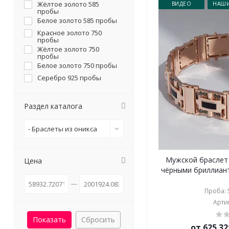
Жёлтое золото 585
ВИДЕО
НАШИ
пробы
Белое золото 585 пробы
Красное золото 750
пробы
Жёлтое золото 750
пробы
Белое золото 750 пробы
Серебро 925 пробы
Раздел каталога
- Браслеты из оникса
Мужской браслет 
Цена
чёрными бриллиант
Проба: 5
Артик
Сбросить
от 625 32