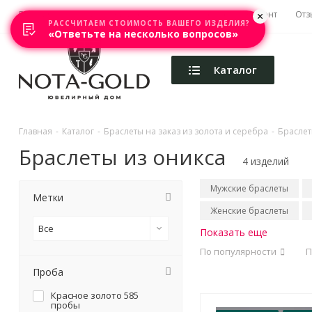
Главная
Акции
Каталоги
Изготовление
Ремонт
Отз
РАССЧИТАЕМ СТОИМОСТЬ ВАШЕГО ИЗДЕЛИЯ?
«Ответьте на несколько вопросов»
Каталог
Главная
-
Каталог
-
Браслеты на заказ из золота и серебра
-
Браслет
Браслеты из оникса
4 изделий
Мужские браслеты
Метки
Женские браслеты
Все
Показать еще
По популярности
П
Проба
Красное золото 585
пробы