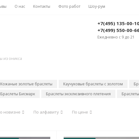
ывы
О нас
Контакты
Фото работ
Шоу-рум
+7(495) 135-00-1
+7(499) 550-00-6
Ежедневно с 9 до 21
ы из оникса
Кожаные золотые браслеты
Каучуковые браслеты с золотом
Бр
Браслеты Бисмарк
Браслеты эксклюзивного плетения
Браслеты
о новизне
По алфавиту
По цене