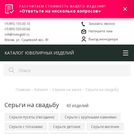
РАССЧИТАЕМ СТОИМОСТЬ ВАШЕГО ИЗДЕЛИЯ?
0
«Ответьте на несколько вопросов»
+7(495) 135-00-10
Заказать звонок
+7(499) 550-00-66
Напишите нам
info@nota-gold.ru
Выезд менеджера
Москва, ул. Сущевский вал, 49
КАТАЛОГ ЮВЕЛИРНЫХ ИЗДЕЛИЙ
Главная
-
Каталог
-
Серьги на заказ
-
Серьги на свадьбу
Серьги на свадьбу
43 изделий
Серьги-пусеты (гвоздики)
Серьги с крупными камнями
Серьги с топазами
Серьги детские
Серьги висячие