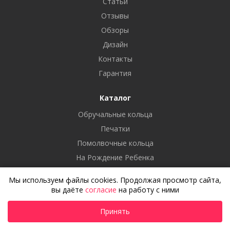
Статьи
Отзывы
Обзоры
Дизайн
Контакты
Гарантия
Каталог
Обручальные кольца
Печатки
Помолвочные кольца
На Рождение Ребенка
Крестики
Мы используем файлы cookies. Продолжая просмотр сайта,
Цепочки
вы даёте
согласие
на работу с ними
Браслеты
Принять
Серьги
Запонки