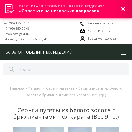
РАССЧИТАЕМ СТОИМОСТЬ ВАШЕГО ИЗДЕЛИЯ?
0
«Ответьте на несколько вопросов»
+7(495) 135-00-10
Заказать звонок
+7(499) 550-00-66
Напишите нам
info@nota-gold.ru
Выезд менеджера
Москва, ул. Сущевский вал, 49
КАТАЛОГ ЮВЕЛИРНЫХ ИЗДЕЛИЙ
Главная
-
Каталог
-
Серьги на заказ
-
Серьги пусеты из белого
золота с бриллиантами пол карата (Вес 9 гр.)
Серьги пусеты из белого золота с
бриллиантами пол карата (Вес 9 гр.)