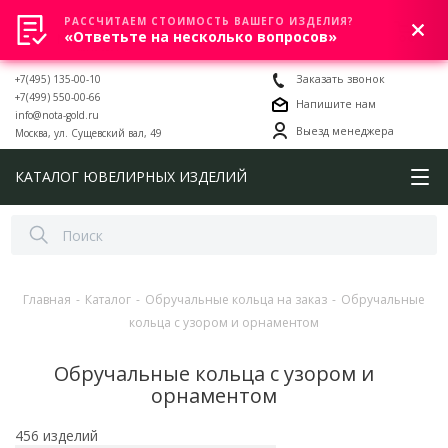
РАССЧИТАЕМ СТОИМОСТЬ ВАШЕГО ИЗДЕЛИЯ?
0
«Ответьте на несколько вопросов»
+7(495) 135-00-10
Заказать звонок
+7(499) 550-00-66
Напишите нам
info@nota-gold.ru
Выезд менеджера
Москва, ул. Сущевский вал, 49
КАТАЛОГ ЮВЕЛИРНЫХ ИЗДЕЛИЙ
Главная
-
Каталог
-
Обручальные кольца на заказ
-
Обручальные
кольца с узором и орнаментом
Обручальные кольца с узором и
орнаментом
456 изделий