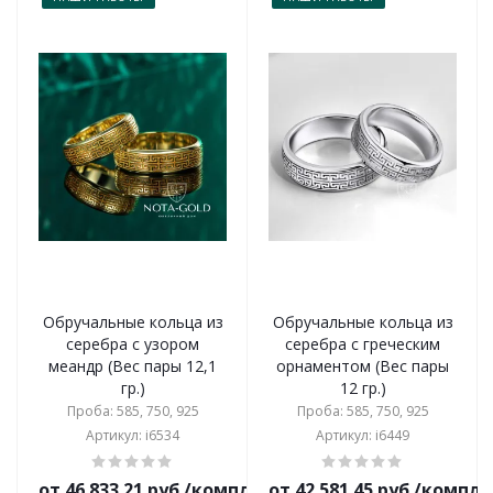
Обручальные кольца из
Обручальные кольца из
серебра с узором
серебра с греческим
меандр (Вес пары 12,1
орнаментом (Вес пары
гр.)
12 гр.)
Проба: 585, 750, 925
Проба: 585, 750, 925
Артикул: i6534
Артикул: i6449
от 46 833.21 руб./комплект
от 42 581.45 руб./компл