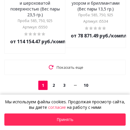
и шероховатой
узором и бриллиантами
поверхностью (Вес пары
(Вес пары 13,5 гр.)
23,5 гр.)
Проба: 585, 750, 925
Проба: 585, 750, 925
Артикул: i5534
Артикул: i5550
от 78 871.49 руб./компл
от 114 154.47 руб./комплект
Показать еще
1
2
3
10
Мы используем файлы cookies. Продолжая просмотр сайта,
Не нашли То Самое?
вы даёте
согласие
на работу с ними
Создайте эксклюзивное
Подробнее
Принять
украшение
по собственному дизайну!