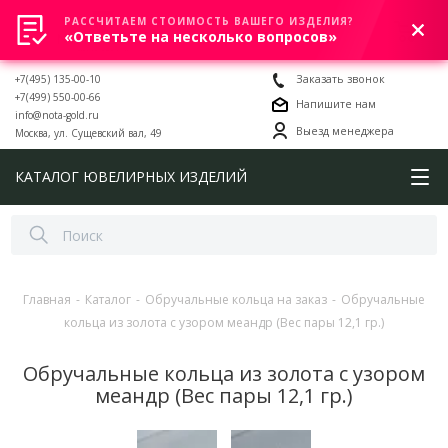
РАССЧИТАЕМ СТОИМОСТЬ ВАШЕГО ИЗДЕЛИЯ?
0
«Ответьте на несколько вопросов»
+7(495) 135-00-10
Заказать звонок
+7(499) 550-00-66
Напишите нам
info@nota-gold.ru
Выезд менеджера
Москва, ул. Сущевский вал, 49
КАТАЛОГ ЮВЕЛИРНЫХ ИЗДЕЛИЙ
Главная
-
Каталог
-
Обручальные кольца на заказ
-
Обручальные
кольца из золота с узором меандр (Вес пары 12,1 гр.)
Обручальные кольца из золота с узором
меандр (Вес пары 12,1 гр.)