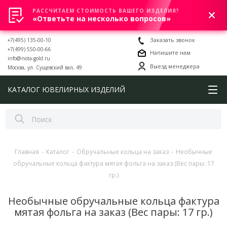
РАССЧИТАЕМ СТОИМОСТЬ ВАШЕГО ИЗДЕЛИЯ?
0
«Ответьте на несколько вопросов»
+7(495) 135-00-10
Заказать звонок
+7(499) 550-00-66
Напишите нам
info@nota-gold.ru
Выезд менеджера
Москва, ул. Сущевский вал, 49
КАТАЛОГ ЮВЕЛИРНЫХ ИЗДЕЛИЙ
Главная
-
Каталог
-
Обручальные кольца на заказ
-
Необычные
обручальные кольца фактура мятая фольга на заказ (Вес пары: 17
гр.)
Необычные обручальные кольца фактура
мятая фольга на заказ (Вес пары: 17 гр.)