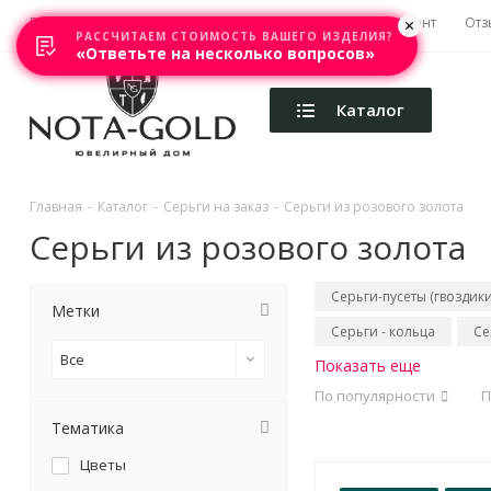
Главная
Акции
Каталоги
Изготовление
Ремонт
Отз
РАССЧИТАЕМ СТОИМОСТЬ ВАШЕГО ИЗДЕЛИЯ?
«Ответьте на несколько вопросов»
Каталог
Главная
-
Каталог
-
Серьги на заказ
-
Серьги из розового золота
Серьги из розового золота
Серьги-пусеты (гвоздики
Метки
Серьги - кольца
Се
Все
Показать еще
По популярности
П
Тематика
Цветы