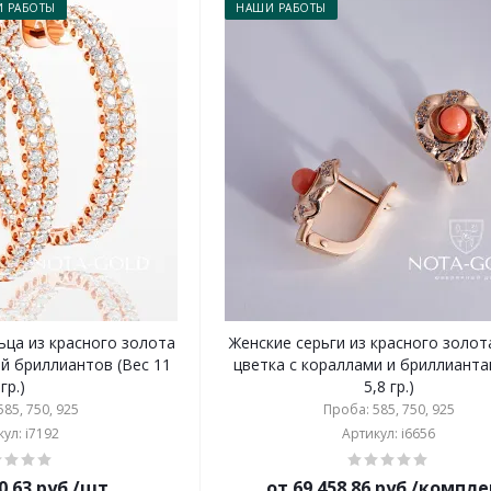
 РАБОТЫ
НАШИ РАБОТЫ
ьца из красного золота
Женские серьги из красного золот
й бриллиантов (Вес 11
цветка с кораллами и бриллианта
гр.)
5,8 гр.)
85, 750, 925
Проба: 585, 750, 925
ул: i7192
Артикул: i6656
0.63 руб./шт
от 69 458.86 руб./компл