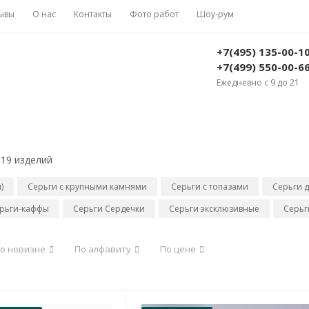
ывы
О нас
Контакты
Фото работ
Шоу-рум
+7(495) 135-00-1
+7(499) 550-00-6
Ежедневно с 9 до 21
19 изделий
)
Серьги с крупными камнями
Серьги с топазами
Серьги д
рьги-каффы
Серьги Сердечки
Серьги эксклюзивные
Серьг
о новизне
По алфавиту
По цене