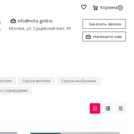
Корзина
0
info@nota-gold.ru
0
Заказать звонок
Москва, ул. Сущевский вал, 49
6
Напишите нам
етские
Серьги висячие
Серьги необычные
и с изумрудами