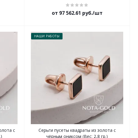
от 97 562.61 руб./шт
НАШИ РАБОТЫ
олота с
Серьги пусеты квадраты из золота с
.)
чёрным ониксом (Вес: 2,8 гр.)