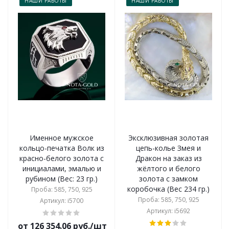
НАШИ РАБОТЫ
НАШИ РАБОТЫ
Именное мужское
Эксклюзивная золотая
кольцо-печатка Волк из
цепь-колье Змея и
красно-белого золота с
Дракон на заказ из
инициалами, эмалью и
жёлтого и белого
рубином (Вес: 23 гр.)
золота с замком
коробочка (Вес 234 гр.)
Проба: 585, 750, 925
Проба: 585, 750, 925
Артикул: i5700
Артикул: i5692
от 126 354.06 руб./шт