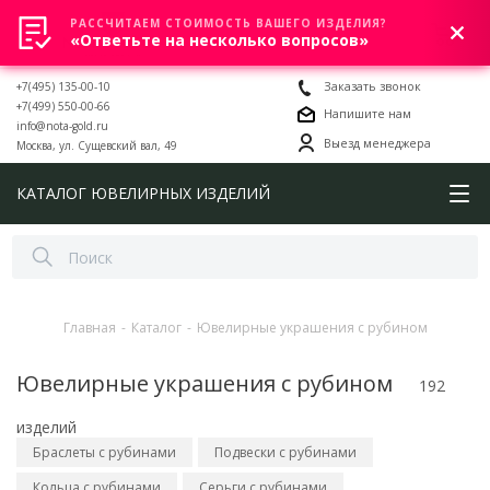
РАССЧИТАЕМ СТОИМОСТЬ ВАШЕГО ИЗДЕЛИЯ?
0
«Ответьте на несколько вопросов»
+7(495) 135-00-10
Заказать звонок
+7(499) 550-00-66
Напишите нам
info@nota-gold.ru
Выезд менеджера
Москва, ул. Сущевский вал, 49
КАТАЛОГ ЮВЕЛИРНЫХ ИЗДЕЛИЙ
Главная
-
Каталог
-
Ювелирные украшения с рубином
Ювелирные украшения с рубином
192
изделий
Браслеты с рубинами
Подвески с рубинами
Кольца с рубинами
Серьги с рубинами