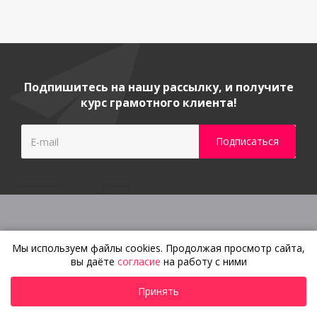
Подпишитесь на нашу рассылку, и получите
курс грамотного клиента!
Гарантия и сервисное
Мы используем файлы cookies. Продолжая просмотр сайта,
обслуживание
вы даёте
согласие
на работу с ними
Изготовление
Принять
по индивидуальным
параметрам и договору