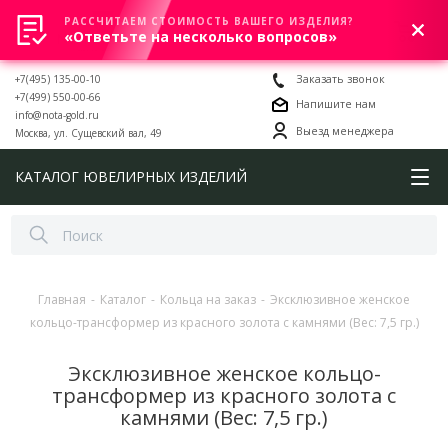
РАССЧИТАЕМ СТОИМОСТЬ ВАШЕГО ИЗДЕЛИЯ?
0
«Ответьте на несколько вопросов»
+7(495) 135-00-10
Заказать звонок
+7(499) 550-00-66
Напишите нам
info@nota-gold.ru
Выезд менеджера
Москва, ул. Сущевский вал, 49
КАТАЛОГ ЮВЕЛИРНЫХ ИЗДЕЛИЙ
Главная
-
Каталог
-
Кольца на заказ
-
Эксклюзивное женское
кольцо-трансформер из красного золота с камнями (Вес: 7,5 гр.)
Эксклюзивное женское кольцо-
трансформер из красного золота с
камнями (Вес: 7,5 гр.)