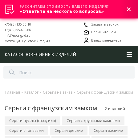
РАССЧИТАЕМ СТОИМОСТЬ ВАШЕГО ИЗДЕЛИЯ?
0
«Ответьте на несколько вопросов»
+7(495) 135-00-10
Заказать звонок
+7(499) 550-00-66
Напишите нам
info@nota-gold.ru
Выезд менеджера
Москва, ул. Сущевский вал, 49
КАТАЛОГ ЮВЕЛИРНЫХ ИЗДЕЛИЙ
Главная
-
Каталог
-
Серьги на заказ
-
Серьги с французским замком
Серьги с французским замком
2 изделий
Серьги-пусеты (гвоздики)
Серьги с крупными камнями
Серьги с топазами
Серьги детские
Серьги висячие