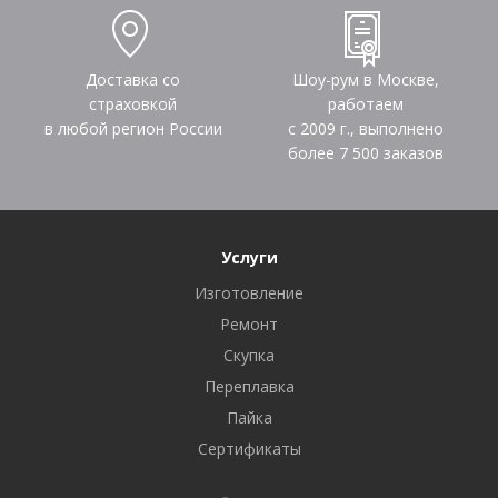
Доставка со
Шоу-рум в Москве,
страховкой
работаем
в любой регион России
с 2009 г., выполнено
более
7 500
заказов
Услуги
Изготовление
Ремонт
Скупка
Переплавка
Пайка
Сертификаты