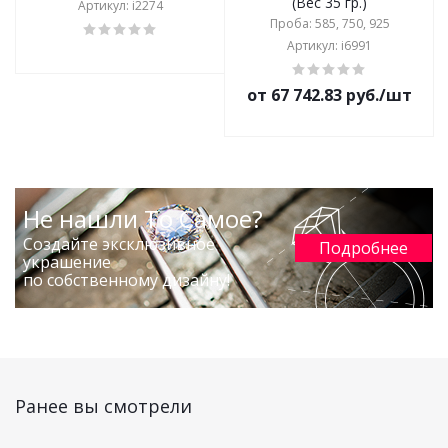
(Вес 35 гр.)
Артикул: i2274
Проба: 585, 750, 925
Артикул: i6991
от 67 742.83 руб./шт
Не нашли То Самое?
Создайте эксклюзивное
Подробнее
украшение
по собственному дизайну!
Ранее вы смотрели