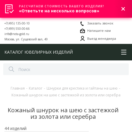
РАССЧИТАЕМ СТОИМОСТЬ ВАШЕГО ИЗДЕЛИЯ?
0
«Ответьте на несколько вопросов»
+7(495) 135-00-10
Заказать звонок
+7(499) 550-00-66
Напишите нам
info@nota-gold.ru
Выезд менеджера
Москва, ул. Сущевский вал, 49
КАТАЛОГ ЮВЕЛИРНЫХ ИЗДЕЛИЙ
Главная
-
Каталог
-
Шнурки для крестика и гайтаны на шею
-
Кожаный шнурок на шею с застежкой из золота или серебра
Кожаный шнурок на шею с застежкой
из золота или серебра
44 изделий