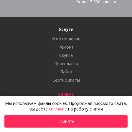
более
7 500
заказов
Услуги
Изготовление
Ремонт
Скупка
Переплавка
Пайка
Сертификаты
Сервис
Мы используем файлы cookies. Продолжая просмотр сайта,
Как заказать
вы даёте
согласие
на работу с ними
Доставка
Оплата
Принять
Статьи