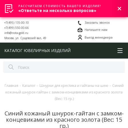
РАССЧИТАЕМ СТОИМОСТЬ ВАШЕГО ИЗДЕЛИЯ?
0
«Ответьте на несколько вопросов»
+7(495) 135-00-10
Заказать звонок
+7(499) 550-00-66
Напишите нам
info@nota-gold.ru
Выезд менеджера
Москва, ул. Сущевский вал, 49
КАТАЛОГ ЮВЕЛИРНЫХ ИЗДЕЛИЙ
Главная
-
Каталог
-
Шнурки для крестика и гайтаны на шею
-
Синий
кожаный шнурок-гайтан с замком-концевиками из красного золота
(Вес: 15 гр.)
Синий кожаный шнурок-гайтан с замком-
концевиками из красного золота (Вес: 15
гр.)