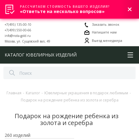
РАССЧИТАЕМ СТОИМОСТЬ ВАШЕГО ИЗДЕЛИЯ?
0
«Ответьте на несколько вопросов»
+7(495) 135-00-10
Заказать звонок
+7(499) 550-00-66
Напишите нам
info@nota-gold.ru
Выезд менеджера
Москва, ул. Сущевский вал, 49
КАТАЛОГ ЮВЕЛИРНЫХ ИЗДЕЛИЙ
Главная
-
Каталог
-
Ювелирные украшения в подарок любимым
-
Подарок на рождение ребенка из золота и серебра
Подарок на рождение ребенка из
золота и серебра
260 изделий