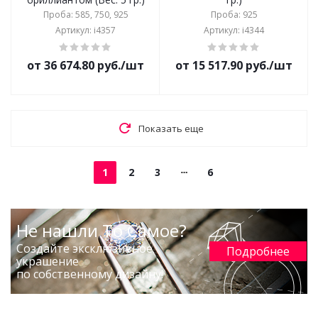
Проба: 585, 750, 925
Проба: 925
Артикул: i4357
Артикул: i4344
от 36 674.80 руб./шт
от 15 517.90 руб./шт
Показать еще
1
2
3
6
Не нашли То Самое?
Создайте эксклюзивное
Подробнее
украшение
по собственному дизайну!