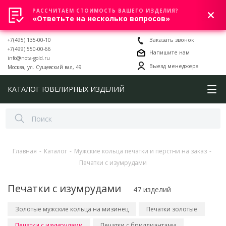
РАССЧИТАЕМ СТОИМОСТЬ ВАШЕГО ИЗДЕЛИЯ?
0
«Ответьте на несколько вопросов»
+7(495) 135-00-10
Заказать звонок
+7(499) 550-00-66
Напишите нам
info@nota-gold.ru
Выезд менеджера
Москва, ул. Сущевский вал, 49
КАТАЛОГ ЮВЕЛИРНЫХ ИЗДЕЛИЙ
Главная
-
Каталог
-
Мужские кольца печатки и перстни на заказ
-
Печатки с изумрудами
Печатки с изумрудами
47 изделий
Золотые мужские кольца на мизинец
Печатки золотые
Печатки с изумрудами
Печатки с бриллиантами