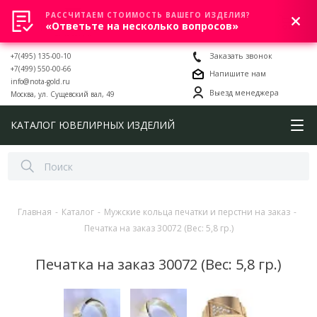
РАССЧИТАЕМ СТОИМОСТЬ ВАШЕГО ИЗДЕЛИЯ?
0
«Ответьте на несколько вопросов»
+7(495) 135-00-10
Заказать звонок
+7(499) 550-00-66
Напишите нам
info@nota-gold.ru
Выезд менеджера
Москва, ул. Сущевский вал, 49
КАТАЛОГ ЮВЕЛИРНЫХ ИЗДЕЛИЙ
Главная
-
Каталог
-
Мужские кольца печатки и перстни на заказ
-
Печатка на заказ 30072 (Вес: 5,8 гр.)
Печатка на заказ 30072 (Вес: 5,8 гр.)