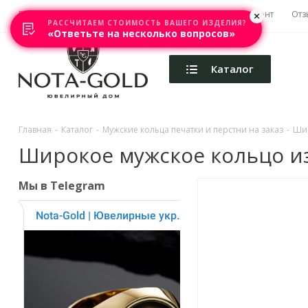
Главная
Акции
Каталоги
Изготовление
Ремонт
Отз
РАССЧИТАЕМ СТОИМОСТЬ ВАШЕГО ИЗДЕЛИЯ?
«Ответьте на несколько вопросов»
Каталог
Главная
-
Каталог
-
Мужские кольца печатки и перстни на заказ
-
Шир
Широкое мужское кольцо из 
Мы в Telegram