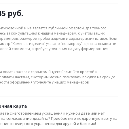
45 руб.
нтировочной и не является публичной офертой, для точного
есь за консультацией к нашим менеджерам, с учётом ваших
раметров: размеров, пробы изделия и характеристик вставок. Если
аметр "Камень в изделии" указано "по запросу", цена за вставки не
оговой стоимости, а требует уточнения на дату формирования
а оплаты заказа с сервисом Яндекс Сплит. Это простой и
 оплаты частями, с которым можно сплитовать покупки на срок до
бности оформления уточняйте у наших менеджеров.
чная карта
аете с изготовлением украшения к нужной дате или нет
 на согласование дизайна? Приобретите подарочную карту на
ление ювелирного украшения для друзей и близких!