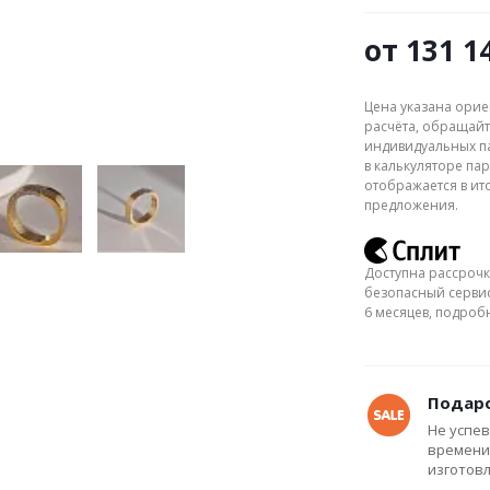
от
131 1
Цена указана орие
расчёта, обращайт
индивидуальных па
в калькуляторе пар
отображается в ит
предложения.
Доступна рассрочк
безопасный сервис
6 месяцев, подро
Подаро
Не успев
времени
изготов