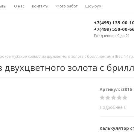
ывы
О нас
Контакты
Фото работ
Шоу-рум
+7(495) 135-00-1
+7(499) 550-00-6
Ежедневно с 9 до 21
окое мужское кольцо из двухцветного золота с бриллиантами (Вес: 14 гр.
двухцветного золота с брилли
Артикул: i3016
Подробнее
Калькулятор 