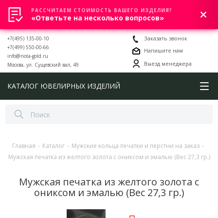
РАССЧИТАЕМ СТОИМОСТЬ ВАШЕГО ИЗДЕЛИЯ?
0
«Ответьте на несколько вопросов»
+7(495) 135-00-10
Заказать звонок
+7(499) 550-00-66
Напишите нам
info@nota-gold.ru
Выезд менеджера
Москва, ул. Сущевский вал, 49
КАТАЛОГ ЮВЕЛИРНЫХ ИЗДЕЛИЙ
Главная
-
Каталог
-
Мужские кольца печатки и перстни на заказ
-
Мужская печатка из желтого золота с ониксом и эмалью (Вес 27,3 гр.)
Мужская печатка из желтого золота с
ониксом и эмалью (Вес 27,3 гр.)