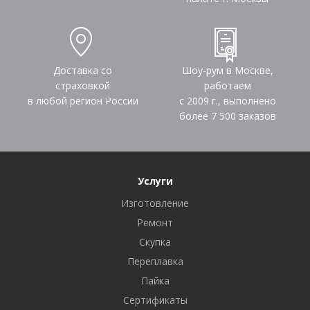
Доставка со
Шоу-рум в Москве,
страховкой
работаем
в любой регион России
с 2009 г., выполнено
более
7 500
заказов
Услуги
Изготовление
Ремонт
Скупка
Переплавка
Пайка
Сертификаты