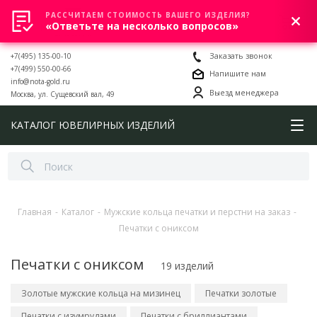
РАССЧИТАЕМ СТОИМОСТЬ ВАШЕГО ИЗДЕЛИЯ?
0
«Ответьте на несколько вопросов»
+7(495) 135-00-10
Заказать звонок
+7(499) 550-00-66
Напишите нам
info@nota-gold.ru
Выезд менеджера
Москва, ул. Сущевский вал, 49
КАТАЛОГ ЮВЕЛИРНЫХ ИЗДЕЛИЙ
Главная
-
Каталог
-
Мужские кольца печатки и перстни на заказ
-
Печатки с ониксом
Печатки с ониксом
19 изделий
Золотые мужские кольца на мизинец
Печатки золотые
Печатки с изумрудами
Печатки с бриллиантами