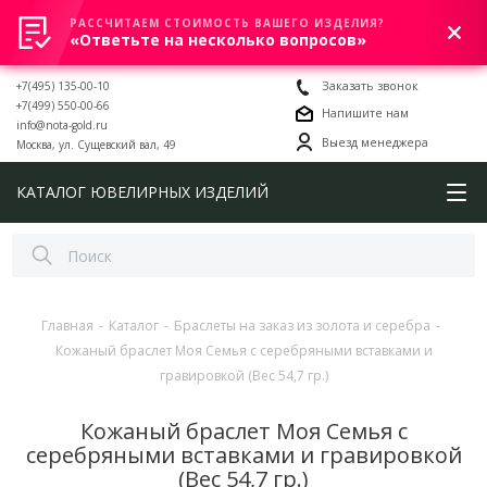
РАССЧИТАЕМ СТОИМОСТЬ ВАШЕГО ИЗДЕЛИЯ?
0
«Ответьте на несколько вопросов»
+7(495) 135-00-10
Заказать звонок
+7(499) 550-00-66
Напишите нам
info@nota-gold.ru
Выезд менеджера
Москва, ул. Сущевский вал, 49
КАТАЛОГ ЮВЕЛИРНЫХ ИЗДЕЛИЙ
Главная
-
Каталог
-
Браслеты на заказ из золота и серебра
-
Кожаный браслет Моя Семья с серебряными вставками и
гравировкой (Вес 54,7 гр.)
Кожаный браслет Моя Семья с
серебряными вставками и гравировкой
(Вес 54,7 гр.)