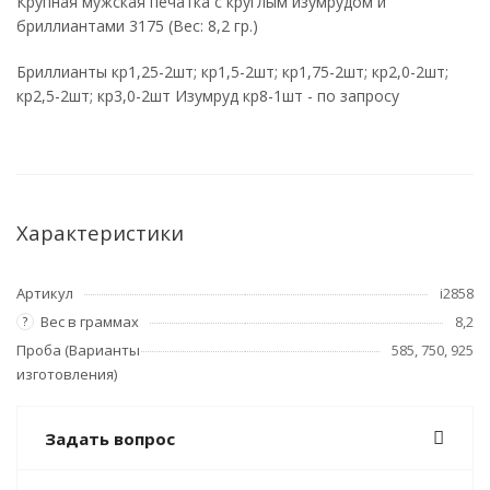
Крупная мужская печатка с круглым изумрудом и
бриллиантами 3175 (Вес: 8,2 гр.)
Бриллианты кр1,25-2шт; кр1,5-2шт; кр1,75-2шт; кр2,0-2шт;
кр2,5-2шт; кр3,0-2шт Изумруд кр8-1шт - по запросу
Характеристики
Артикул
i2858
Вес в граммах
8,2
?
Проба (Варианты
585, 750, 925
изготовления)
Задать вопрос