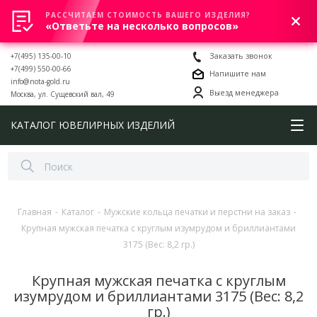
РАССЧИТАЕМ СТОИМОСТЬ ВАШЕГО ИЗДЕЛИЯ?
0
«Ответьте на несколько вопросов»
+7(495) 135-00-10
Заказать звонок
+7(499) 550-00-66
Напишите нам
info@nota-gold.ru
Выезд менеджера
Москва, ул. Сущевский вал, 49
КАТАЛОГ ЮВЕЛИРНЫХ ИЗДЕЛИЙ
Главная
-
Каталог
-
Мужские кольца печатки и перстни на заказ
-
Крупная мужская печатка с круглым изумрудом и бриллиантами
3175 (Вес: 8,2 гр.)
Крупная мужская печатка с круглым
изумрудом и бриллиантами 3175 (Вес: 8,2
гр.)