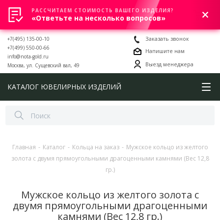
РАССЧИТАЕМ СТОИМОСТЬ ВАШЕГО ИЗДЕЛИЯ?
0
«Ответьте на несколько вопросов»
+7(495) 135-00-10
Заказать звонок
+7(499) 550-00-66
Напишите нам
info@nota-gold.ru
Выезд менеджера
Москва, ул. Сущевский вал, 49
КАТАЛОГ ЮВЕЛИРНЫХ ИЗДЕЛИЙ
Главная
-
Каталог
-
Кольца на заказ
-
Мужское кольцо из желтого
золота с двумя прямоугольными драгоценными камнями (Вес 12,8
гр.)
Мужское кольцо из желтого золота с
двумя прямоугольными драгоценными
камнями (Вес 12,8 гр.)