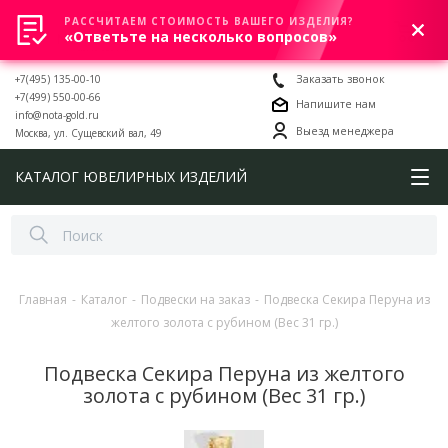
РАССЧИТАЕМ СТОИМОСТЬ ВАШЕГО ИЗДЕЛИЯ?
0
«Ответьте на несколько вопросов»
+7(495) 135-00-10
Заказать звонок
+7(499) 550-00-66
Напишите нам
info@nota-gold.ru
Выезд менеджера
Москва, ул. Сущевский вал, 49
КАТАЛОГ ЮВЕЛИРНЫХ ИЗДЕЛИЙ
Главная
-
Каталог
-
Подвески на заказ
-
Подвеска Секира Перуна из
желтого золота с рубином (Вес 31 гр.)
Подвеска Секира Перуна из желтого
золота с рубином (Вес 31 гр.)