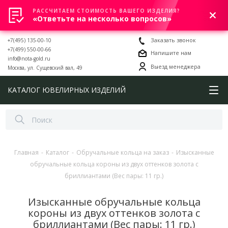
РАССЧИТАЕМ СТОИМОСТЬ ВАШЕГО ИЗДЕЛИЯ?
0
«Ответьте на несколько вопросов»
+7(495) 135-00-10
Заказать звонок
+7(499) 550-00-66
Напишите нам
info@nota-gold.ru
Выезд менеджера
Москва, ул. Сущевский вал, 49
КАТАЛОГ ЮВЕЛИРНЫХ ИЗДЕЛИЙ
Главная
-
Каталог
-
Обручальные кольца на заказ
-
Изысканные
обручальные кольца короны из двух оттенков золота с
бриллиантами (Вес пары: 11 гр.)
Изысканные обручальные кольца
короны из двух оттенков золота с
бриллиантами (Вес пары: 11 гр.)