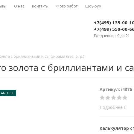
ывы
О нас
Контакты
Фото работ
Шоу-рум
+7(495) 135-00-1
+7(499) 550-00-6
Ежедневно с 9 до 21
олота с бриллиантами и сапфирами (Вес: 6 гр.)
о золота с бриллиантами и сап
Артикул: i4376
РАБОТЫ
Подробнее
Калькулятор 