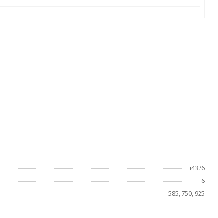
i4376
6
585, 750, 925