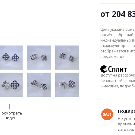
от
204 8
Цена указана орие
расчёта, обращайт
индивидуальных па
в калькуляторе пар
отображается в ит
предложения.
Доступна рассрочк
безопасный сервис
6 месяцев, подро
Подаро
Посмотреть
видео
Не успев
времени
изготов