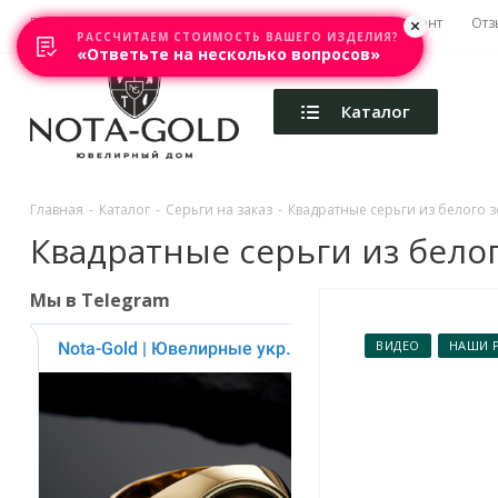
Главная
Акции
Каталоги
Изготовление
Ремонт
Отз
РАССЧИТАЕМ СТОИМОСТЬ ВАШЕГО ИЗДЕЛИЯ?
«Ответьте на несколько вопросов»
Каталог
Главная
-
Каталог
-
Серьги на заказ
-
Квадратные серьги из белого з
Квадратные серьги из белог
Мы в Telegram
ВИДЕО
НАШИ 