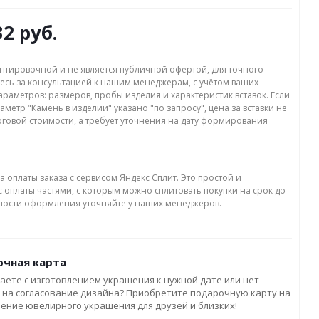
32 руб.
нтировочной и не является публичной офертой, для точного
есь за консультацией к нашим менеджерам, с учётом ваших
раметров: размеров, пробы изделия и характеристик вставок. Если
аметр "Камень в изделии" указано "по запросу", цена за вставки не
оговой стоимости, а требует уточнения на дату формирования
а оплаты заказа с сервисом Яндекс Сплит. Это простой и
 оплаты частями, с которым можно сплитовать покупки на срок до
бности оформления уточняйте у наших менеджеров.
чная карта
аете с изготовлением украшения к нужной дате или нет
 на согласование дизайна? Приобретите подарочную карту на
ление ювелирного украшения для друзей и близких!