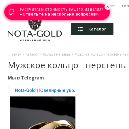
Главная
Акции
Каталоги
Изготовление
Ремонт
Отз
РАССЧИТАЕМ СТОИМОСТЬ ВАШЕГО ИЗДЕЛИЯ?
«Ответьте на несколько вопросов»
Каталог
Главная
-
Каталог
-
Кольца на заказ
-
Мужское кольцо - перстень из п
Мужское кольцо - перстень и
Мы в Telegram