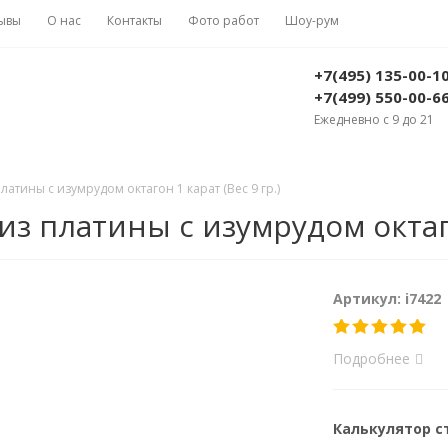
ывы
О нас
Контакты
Фото работ
Шоу-рум
+7(495) 135-00-1
+7(499) 550-00-6
Ежедневно с 9 до 21
латины с изумрудом октагон 1 карат (Вес 9 гр.)
з платины с изумрудом октагон
Артикул: i7422
Подробнее
Калькулятор 