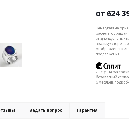
от
624 3
Цена указана орие
расчёта, обращайт
индивидуальных па
в калькуляторе пар
отображается в ит
предложения.
Доступна рассрочк
безопасный сервис
6 месяцев, подро
Отзывы
Задать вопрос
Гарантия