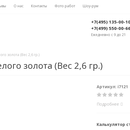
ывы
О нас
Контакты
Фото работ
Шоу-рум
+7(495) 135-00-1
+7(499) 550-00-6
Ежедневно с 9 до 21
го золота (Вес 2,6 гр.)
ого золота (Вес 2,6 гр.)
Артикул: i7121
Подробнее
Калькулятор 