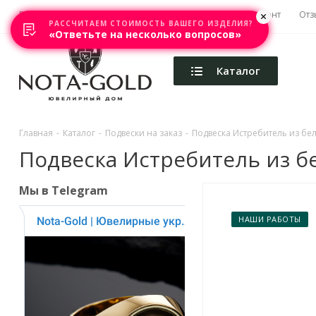
Главная
Акции
Каталоги
Изготовление
Ремонт
Отз
РАССЧИТАЕМ СТОИМОСТЬ ВАШЕГО ИЗДЕЛИЯ?
«Ответьте на несколько вопросов»
Каталог
Главная
-
Каталог
-
Подвески на заказ
-
Подвеска Истребитель из бело
Подвеска Истребитель из бел
Мы в Telegram
НАШИ РАБОТЫ