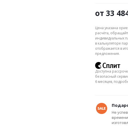
от
33 48
Цена указана орие
расчёта, обращайт
индивидуальных па
в калькуляторе пар
отображается в ит
предложения.
Доступна рассрочк
безопасный сервис
6 месяцев, подро
Подаро
Не успев
времени
изготов