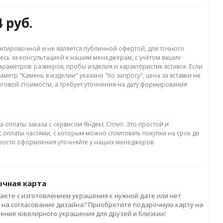
4 руб.
нтировочной и не является публичной офертой, для точного
есь за консультацией к нашим менеджерам, с учётом ваших
раметров: размеров, пробы изделия и характеристик вставок. Если
аметр "Камень в изделии" указано "по запросу", цена за вставки не
оговой стоимости, а требует уточнения на дату формирования
а оплаты заказа с сервисом Яндекс Сплит. Это простой и
 оплаты частями, с которым можно сплитовать покупки на срок до
бности оформления уточняйте у наших менеджеров.
чная карта
аете с изготовлением украшения к нужной дате или нет
 на согласование дизайна? Приобретите подарочную карту на
ление ювелирного украшения для друзей и близких!