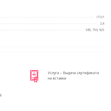
i7121
2,6
585, 750, 925
Услуга – Выдача сертификата
на вставки
й