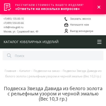
РАССЧИТАЕМ СТОИМОСТЬ ВАШЕГО ИЗДЕЛИЯ?
0
«Ответьте на несколько вопросов»
+7(495) 135-00-10
Заказать звонок
+7(499) 550-00-66
Напишите нам
info@nota-gold.ru
Выезд менеджера
Москва, ул. Сущевский вал, 49
КАТАЛОГ ЮВЕЛИРНЫХ ИЗДЕЛИЙ
Главная
-
Каталог
-
Подвески на заказ
-
Подвеска Звезда Давида из
белого золота с рельефным узором и черной эмалью (Вес 10,3 гр.)
Подвеска Звезда Давида из белого золота
с рельефным узором и черной эмалью
(Вес 10,3 гр.)