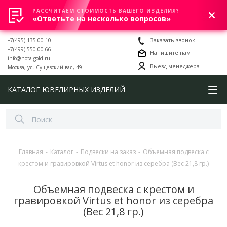
РАССЧИТАЕМ СТОИМОСТЬ ВАШЕГО ИЗДЕЛИЯ?
0
«Ответьте на несколько вопросов»
+7(495) 135-00-10
Заказать звонок
+7(499) 550-00-66
Напишите нам
info@nota-gold.ru
Выезд менеджера
Москва, ул. Сущевский вал, 49
КАТАЛОГ ЮВЕЛИРНЫХ ИЗДЕЛИЙ
Главная
-
Каталог
-
Подвески на заказ
-
Объемная подвеска с
крестом и гравировкой Virtus et honor из серебра (Вес 21,8 гр.)
Объемная подвеска с крестом и
гравировкой Virtus et honor из серебра
(Вес 21,8 гр.)