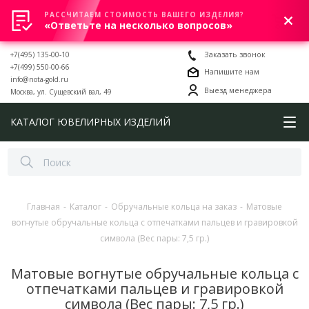
РАССЧИТАЕМ СТОИМОСТЬ ВАШЕГО ИЗДЕЛИЯ?
0
«Ответьте на несколько вопросов»
+7(495) 135-00-10
Заказать звонок
+7(499) 550-00-66
Напишите нам
info@nota-gold.ru
Выезд менеджера
Москва, ул. Сущевский вал, 49
КАТАЛОГ ЮВЕЛИРНЫХ ИЗДЕЛИЙ
Главная
-
Каталог
-
Обручальные кольца на заказ
-
Матовые
вогнутые обручальные кольца с отпечатками пальцев и гравировкой
символа (Вес пары: 7,5 гр.)
Матовые вогнутые обручальные кольца с
отпечатками пальцев и гравировкой
символа (Вес пары: 7,5 гр.)