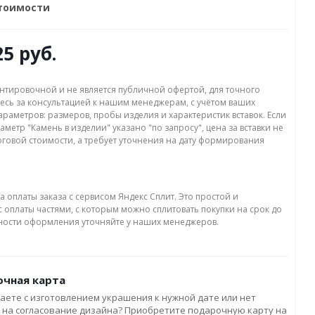
стоимости
25 руб.
нтировочной и не является публичной офертой, для точного
есь за консультацией к нашим менеджерам, с учётом ваших
раметров: размеров, пробы изделия и характеристик вставок. Если
аметр "Камень в изделии" указано "по запросу", цена за вставки не
оговой стоимости, а требует уточнения на дату формирования
а оплаты заказа с сервисом Яндекс Сплит. Это простой и
 оплаты частями, с которым можно сплитовать покупки на срок до
бности оформления уточняйте у наших менеджеров.
чная карта
аете с изготовлением украшения к нужной дате или нет
 на согласование дизайна? Приобретите подарочную карту на