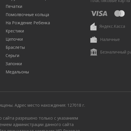
Пластиковые карты
Печатки
Помолвочные кольца
На Рождение Ребенка
Яндекс.Касса
Крестики
Цепочки
Наличные
Браслеты
Безналичный р
Серьги
Запонки
Медальоны
щены. Адрес место нахождения: 127018 г.
 сайта разрешено только с указанием
ением администрации данного сайта
айте принадлежат компании ИП Лозовая