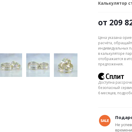
Калькулятор 
от
209 8
Цена указана орие
расчёта, обращайт
индивидуальных па
в калькуляторе пар
отображается в ит
предложения.
Доступна рассрочк
безопасный сервис
6 месяцев, подро
Подаро
Не успев
времени