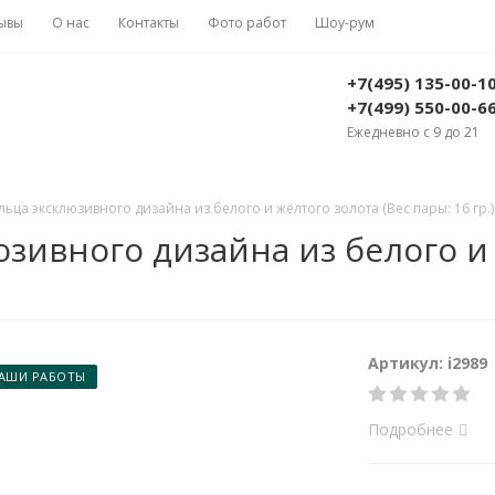
ывы
О нас
Контакты
Фото работ
Шоу-рум
+7(495) 135-00-1
+7(499) 550-00-6
Ежедневно с 9 до 21
ца эксклюзивного дизайна из белого и жёлтого золота (Вес пары: 16 гр.)
ивного дизайна из белого и 
Артикул: i2989
АШИ РАБОТЫ
Подробнее