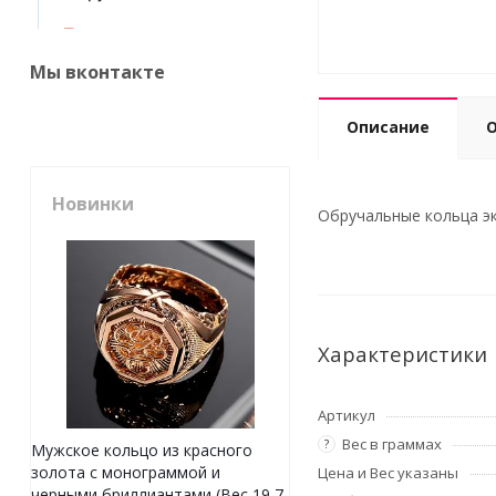
Мы вконтакте
Описание
Новинки
Обручальные кольца эк
Характеристики
Артикул
Вес в граммах
?
Мужское кольцо из красного
золота с монограммой и
Цена и Вес указаны
черными бриллиантами (Вес 19,7