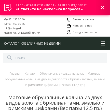
РАССЧИТАЕМ СТОИМОСТЬ ВАШЕГО ИЗДЕЛИЯ?
0
«Ответьте на несколько вопросов»
+7(495) 135-00-10
Заказать звонок
+7(499) 550-00-66
Напишите нам
info@nota-gold.ru
Выезд менеджера
Москва, ул. Сущевский вал, 49
КАТАЛОГ ЮВЕЛИРНЫХ ИЗДЕЛИЙ
Главная
-
Каталог
-
Обручальные кольца на заказ
-
Матовые
обручальные кольца из двух видов золота с бриллиантами, эмалью
и римскими цифрами (Вес пары 12,5 гр.)
Матовые обручальные кольца из двух
видов золота с бриллиантами, эмалью и
римскими цифрами (Вес пары 12,5 гр.)