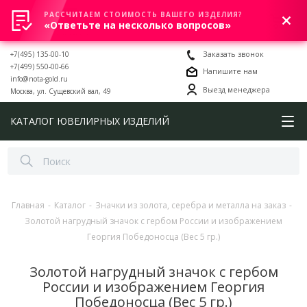
РАССЧИТАЕМ СТОИМОСТЬ ВАШЕГО ИЗДЕЛИЯ?
0
«Ответьте на несколько вопросов»
+7(495) 135-00-10
Заказать звонок
+7(499) 550-00-66
Напишите нам
info@nota-gold.ru
Выезд менеджера
Москва, ул. Сущевский вал, 49
КАТАЛОГ ЮВЕЛИРНЫХ ИЗДЕЛИЙ
Главная
-
Каталог
-
Значки из золота, серебра и металла на заказ
-
Золотой нагрудный значок с гербом России и изображением
Георгия Победоносца (Вес 5 гр.)
Золотой нагрудный значок с гербом
России и изображением Георгия
Победоносца (Вес 5 гр.)