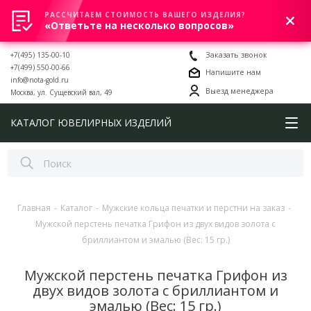
РАССЧИТАЕМ СТОИМОСТЬ ВАШЕГО ИЗДЕЛИЯ?
0
«Ответьте на несколько вопросов»
+7(495) 135-00-10
Заказать звонок
+7(499) 550-00-66
Напишите нам
info@nota-gold.ru
Выезд менеджера
Москва, ул. Сущевский вал, 49
КАТАЛОГ ЮВЕЛИРНЫХ ИЗДЕЛИЙ
Главная
-
Каталог
-
Мужские кольца печатки и перстни на заказ
-
Мужской перстень печатка Грифон из двух видов золота с
бриллиантом и эмалью (Вес: 15 гр.)
Мужской перстень печатка Грифон из
двух видов золота с бриллиантом и
эмалью (Вес: 15 гр.)