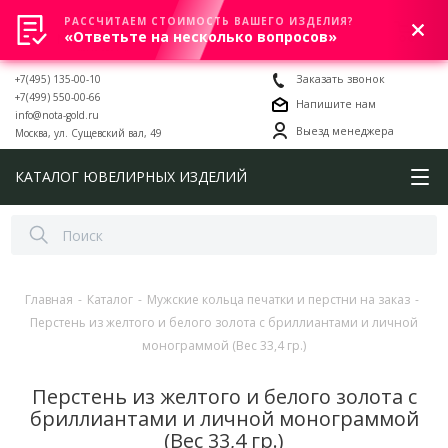
РАССЧИТАЕМ СТОИМОСТЬ ВАШЕГО ИЗДЕЛИЯ?
0
«Ответьте на несколько вопросов»
+7(495) 135-00-10
Заказать звонок
+7(499) 550-00-66
Напишите нам
info@nota-gold.ru
Выезд менеджера
Москва, ул. Сущевский вал, 49
КАТАЛОГ ЮВЕЛИРНЫХ ИЗДЕЛИЙ
Главная
-
Каталог
-
Мужские кольца печатки и перстни на заказ
-
Перстень из желтого и белого золота с бриллиантами и личной
монограммой (Вес 33,4 гр.)
Перстень из желтого и белого золота с
бриллиантами и личной монограммой
(Вес 33,4 гр.)