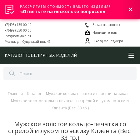
РАССЧИТАЕМ СТОИМОСТЬ ВАШЕГО ИЗДЕЛИЯ?
0
«Ответьте на несколько вопросов»
+7(495) 135-00-10
Заказать звонок
+7(499) 550-00-66
Напишите нам
info@nota-gold.ru
Выезд менеджера
Москва, ул. Сущевский вал, 49
КАТАЛОГ ЮВЕЛИРНЫХ ИЗДЕЛИЙ
Главная
-
Каталог
-
Мужские кольца печатки и перстни на заказ
-
Мужское золотое кольцо-печатка со стрелой и луком по эскизу
Клиента (Вес: 33 гр.)
Мужское золотое кольцо-печатка со
стрелой и луком по эскизу Клиента (Вес:
33 гр.)