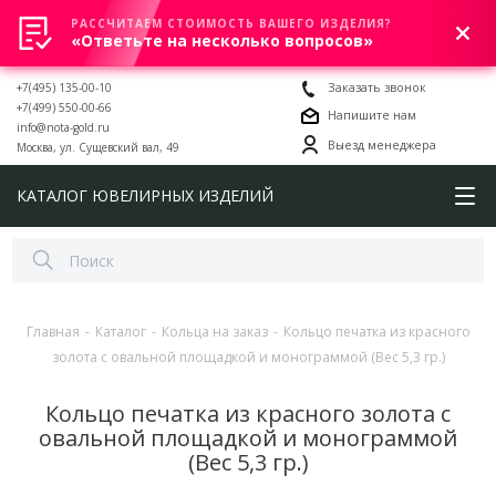
РАССЧИТАЕМ СТОИМОСТЬ ВАШЕГО ИЗДЕЛИЯ?
0
«Ответьте на несколько вопросов»
+7(495) 135-00-10
Заказать звонок
+7(499) 550-00-66
Напишите нам
info@nota-gold.ru
Выезд менеджера
Москва, ул. Сущевский вал, 49
КАТАЛОГ ЮВЕЛИРНЫХ ИЗДЕЛИЙ
Главная
-
Каталог
-
Кольца на заказ
-
Кольцо печатка из красного
золота с овальной площадкой и монограммой (Вес 5,3 гр.)
Кольцо печатка из красного золота с
овальной площадкой и монограммой
(Вес 5,3 гр.)