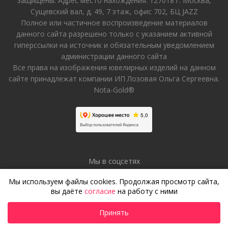
защищены. Адрес место нахождения: 127018 г. Москва,
Сущевский вал, д. 49, 7 этаж, офис 702, БЦ JAZZ
Полное или частичное воспроизведение материалов
данного сайта разрешено только с указанием активной
гиперссылки на источник и обязательным уведомлением
администрации данного сайта
Все права на изображения ювелирных изделий на данном
сайте принадлежат компании ИП Лозовая Ольга Сергеевна.
Nota-Gold®
Мы в соцсетях
Мы используем файлы cookies. Продолжая просмотр сайта,
вы даёте
согласие
на работу с ними
Принять