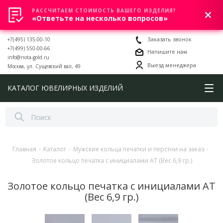
РАССЧИТАЕМ СТОИМОСТЬ ВАШЕГО ИЗДЕЛИЯ?
0
«Ответьте на несколько вопросов»
+7(495) 135-00-10
Заказать звонок
+7(499) 550-00-66
Напишите нам
info@nota-gold.ru
Выезд менеджера
Москва, ул. Сущевский вал, 49
КАТАЛОГ ЮВЕЛИРНЫХ ИЗДЕЛИЙ
Главная
-
Каталог
-
Мужские кольца печатки и перстни на заказ
-
Золотое кольцо печатка с инициалами АТ (Вес 6,9 гр.)
Золотое кольцо печатка с инициалами АТ
(Вес 6,9 гр.)