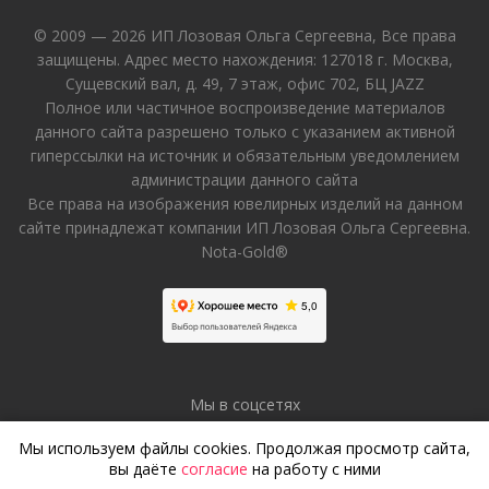
© 2009 — 2026 ИП Лозовая Ольга Сергеевна, Все права
защищены. Адрес место нахождения: 127018 г. Москва,
Сущевский вал, д. 49, 7 этаж, офис 702, БЦ JAZZ
Полное или частичное воспроизведение материалов
данного сайта разрешено только с указанием активной
гиперссылки на источник и обязательным уведомлением
администрации данного сайта
Все права на изображения ювелирных изделий на данном
сайте принадлежат компании ИП Лозовая Ольга Сергеевна.
Nota-Gold®
Мы в соцсетях
Мы используем файлы cookies. Продолжая просмотр сайта,
вы даёте
согласие
на работу с ними