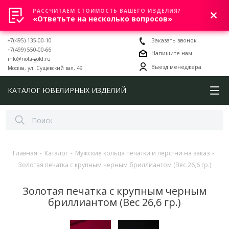
РАССЧИТАЕМ СТОИМОСТЬ ВАШЕГО ИЗДЕЛИЯ?
0
«Ответьте на несколько вопросов»
+7(495) 135-00-10
Заказать звонок
+7(499) 550-00-66
Напишите нам
info@nota-gold.ru
Выезд менеджера
Москва, ул. Сущевский вал, 49
КАТАЛОГ ЮВЕЛИРНЫХ ИЗДЕЛИЙ
Главная
-
Каталог
-
Мужские кольца печатки и перстни на заказ
-
Золотая печатка с крупным черным бриллиантом (Вес 26,6 гр.)
Золотая печатка с крупным черным
бриллиантом (Вес 26,6 гр.)