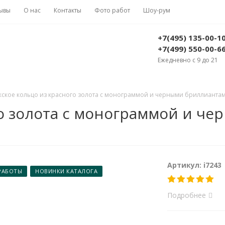
ывы
О нас
Контакты
Фото работ
Шоу-рум
+7(495) 135-00-1
+7(499) 550-00-6
Ежедневно с 9 до 21
ское кольцо из красного золота с монограммой и черными бриллиантами 
о золота с монограммой и че
Артикул: i7243
РАБОТЫ
НОВИНКИ КАТАЛОГА
Подробнее