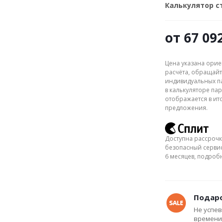
Калькулятор 
от
67 09
Цена указана орие
расчёта, обращайт
индивидуальных па
в калькуляторе пар
отображается в ит
предложения.
Доступна рассрочк
безопасный сервис
6 месяцев, подро
Подаро
Не успев
времени