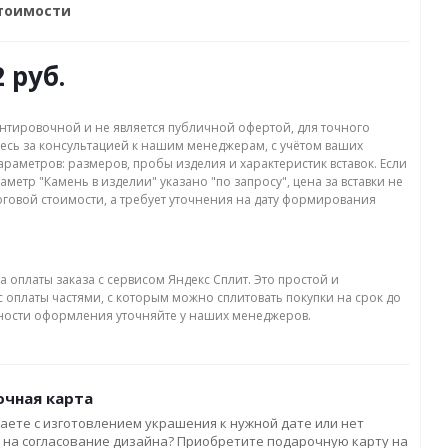
стоимости
2 руб.
нтировочной и не является публичной офертой, для точного
есь за консультацией к нашим менеджерам, с учётом ваших
раметров: размеров, пробы изделия и характеристик вставок. Если
аметр "Камень в изделии" указано "по запросу", цена за вставки не
оговой стоимости, а требует уточнения на дату формирования
а оплаты заказа с сервисом Яндекс Сплит. Это простой и
 оплаты частями, с которым можно сплитовать покупки на срок до
бности оформления уточняйте у наших менеджеров.
чная карта
аете с изготовлением украшения к нужной дате или нет
 на согласование дизайна? Приобретите подарочную карту на