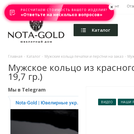
Главная
Акции
Каталоги
Изготовление
Ремонт
Отз
РАССЧИТАЕМ СТОИМОСТЬ ВАШЕГО ИЗДЕЛИЯ?
«Ответьте на несколько вопросов»
Каталог
Главная
-
Каталог
-
Мужские кольца печатки и перстни на заказ
-
Муж
Мужское кольцо из красног
19,7 гр.)
Мы в Telegram
ВИДЕО
НАШИ 